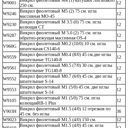
Викрил фиолетовый M4 (1) катушки Лигапакпо
W9001
12
250 см.
Викрил фиолетовый M5 (2) 75 см. игла
W9246
12
массивная MO-45
Викрил фиолетовый М 3.5 (0) 75 см. игла
W9230
12
колющая CT
Викрил фиолетовый М 5.0 (2) 75 см. игла
W9287
12
обратно-режущая массивная OS-4
Викрил фиолетовый М0.2 (10/0) 10 см. игла
V960G
12
шпательная CS140-6
Викрил фиолетовый М0.4 (8/0) 45 см.две иглы
W9559
12
шпательные TG140-8
Викрил фиолетовый М0.5 (7/0) 30 см. две иглы
W9561
12
шпательные TG140-8
Викрил фиолетовый М0.7 (6/0) 45 см. две иглы
W9552
12
шпательные S-14
Викрил фиолетовый М1 (5/0) 45 см. две иглы
W9553
12
шпательные S-14
Викрил фиолетовый М1 (5/0) 75 см. игла
W9105
12
колющаяRB-1 Plus
Викрил фиолетовый М1.5 (4/0) 12 отрезков по
V903H
36
45 см. без иглы
W9023
Викрил фиолетовый М1.5 (4/0) 150 см.
12
Викрил фиолетовый М1.5 (4/0) 45 см. игла
W9410
12