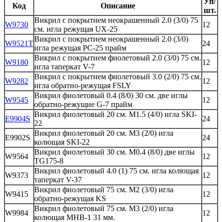
Уп/
Код
Описание
шт.
Викрил с покрытием неокрашенный 2.0 (3/0) 75
W9730
12
см. игла режущая UX-25
Викрил с покрытием неокрашенный 2.0 (3/0)
W9521T
24
игла режущая PC-25 прайм
Викрил с покрытием фиолетовый 2.0 (3/0) 75 см.
W9180
12
игла таперкат V-7
Викрил с покрытием фиолетовый 3.0 (2/0) 75 см.
W9282
12
игла обратно-режущая FSLY
Викрил фиолетовый 0.4 (8/0) 30 см. две иглы
W9545
12
обратно-режущие G-7 прайм
Викрил фиолетовый 20 см. М1.5 (4/0) игла SKI-
E9904S
24
22
Викрил фиолетовый 20 см. М3 (2/0) игла
E9902S
24
колющая SKI-22
Викрил фиолетовый 30 см. М0.4 (8/0) две иглы
W9564
12
TG175-8
Викрил фиолетовый 4.0 (1) 75 см. игла колющая
W9373
12
таперкат V-37
Викрил фиолетовый 75 см. М2 (3/0) игла
W9415
12
обратно-режущая KS
Викрил фиолетовый 75 см. М3 (2/0) игла
W9984
12
колющая MHB-1 31 мм.