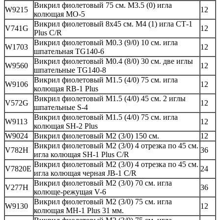
Викрил фиолетовый 75 см. М3.5 (0) игла
W9215
12
колющая МО-5
Викрил фиолетовый 8х45 см. М4 (1) игла СТ-1
V741G
12
Plus C/R
Викрил фиолетовый M0.3 (9/0) 10 см. игла
W1703
12
шпательная TG140-6
Викрил фиолетовый M0.4 (8/0) 30 см. две иглы
W9560
12
шпательные TG140-8
Викрил фиолетовый M1.5 (4/0) 75 см. игла
W9106
12
колющая RB-1 Plus
Викрил фиолетовый M1.5 (4/0) 45 см. 2 иглы
V572G
12
шпательные S-4
Викрил фиолетовый M1.5 (4/0) 75 см. игла
W9113
12
колющая SH-2 Plus
W9024
Викрил фиолетовый M2 (3/0) 150 см.
12
Викрил фиолетовый M2 (3/0) 4 отрезка по 45 см.
V782H
36
игла колющая SH-1 Plus C/R
Викрил фиолетовый M2 (3/0) 4 отрезка по 45 см.
V7820E
24
игла колющая черная JB-1 C/R
Викрил фиолетовый M2 (3/0) 70 см. игла
V277H
36
колюще-режущая V-6
Викрил фиолетовый M2 (3/0) 75 см. игла
W9130
12
колющая MH-1 Plus 31 мм.