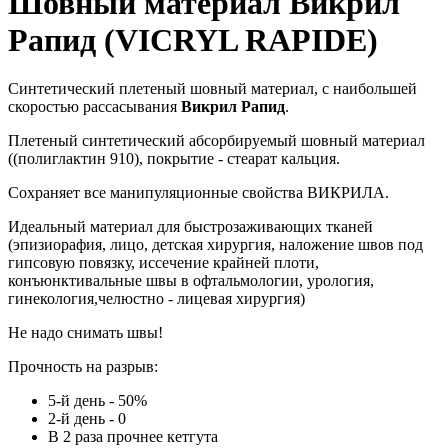
Шовный материал Викрил
Рапид (VICRYL RAPIDE)
Синтетический плетеный шовный материал, с наибольшей
скоростью рассасывания
Викрил Рапид
.
Плетеный синтетический абсорбируемый шовный материал
((полиглактин 910), покрытие - стеарат кальция.
Cохраняет все манипуляционные свойства ВИКРИЛА.
Идеальный материал для быстрозаживающих тканей
(эпизиорафия, лицо, детская хирургия, наложение швов под
гипсовую повязку, иссечение крайней плоти,
конъюнктивальные швы в офтальмологии, урология,
гинекология,челюстно - лицевая хирургия)
Не надо снимать швы!
Прочность на разрыв:
5-й день - 50%
2-й день - 0
В 2 раза прочнее кетгута