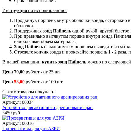
Срок годности 5 лет.
Инструкция по использованию:
Продвинув поршень внутрь оболочки зонда, осторожно вв
оболочки.
Придерживая
зонд Пайпель
одной рукой, другой быстро 
При правильно вытянутом поршне внутри зонда Пайпеля об
наибольшый объём материала.
Зонд Пайпель
с выдвинутым поршнем выведите из матки
Отрежьте кончик зонда и прокачайте поршень 1 - 2 раза, 
В нашей компании
купить зонд Пайпель
можно по следующей
Цена 70,00
руб/шт - от 25 шт
Цена
53,00
руб/шт - от 100 шт
С этим товаром покупают
Артикул: 00034
Устройство для активного дренирования ран
3450 руб.
Артикул: 00016
Презервативы для узи АЗРИ