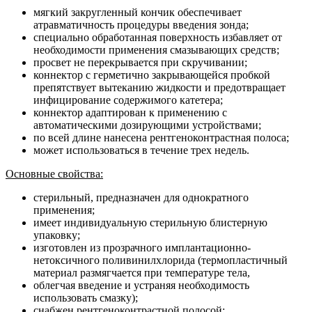
мягкий закругленный кончик обеспечивает
атравматичность процедуры введения зонда;
специально обработанная поверхность избавляет от
необходимости применения смазывающих средств;
просвет не перекрывается при скручивании;
коннектор с герметично закрывающейся пробкой
препятствует вытеканию жидкости и предотвращает
инфицирование содержимого катетера;
коннектор адаптирован к применению с
автоматическими дозирующими устройствами;
по всей длине нанесена рентгеноконтрастная полоса;
может использоваться в течение трех недель.
Основные свойства:
стерильный, предназначен для однократного
применения;
имеет индивидуальную стерильную блистерную
упаковку;
изготовлен из прозрачного имплантационно-
нетоксичного поливинилхлорида (термопластичный
материал размягчается при температуре тела,
облегчая введение и устраняя необходимость
использовать смазку);
снабжен рентгеноконтрастной полосой;