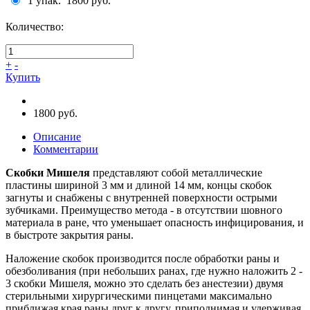
1 упак.
1800 руб.
Количество:
+
-
Купить
1800 руб.
Описание
Комментарии
Скобки Мишеля
представляют собой металлические
пластины шириной 3 мм и длиной 14 мм, концы скобок
загнуты и снабжены с внутренней поверхности острыми
зубчиками. Преимущество метода - в отсутствии шовного
материала в ране, что уменьшает опасность инфицирования, и
в быстроте закрытия раны.
Наложение скобок производится после обработки раны и
обезболивания (при небольших ранах, где нужно наложить 2 -
3 скобки Мишеля, можно это сделать без анестезии) двумя
стерильными хирургическими пинцетами максимально
приближая края раны друг к другу, приподнимая и удерживая