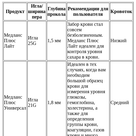
Игла/
Глубина
Рекомендации для
Продукт
ширина
Кровоток
прокола
пользователя
пера
Забор крови стал
совсем
Медланс
безболезненным.
Игла
Плюс
1,5 мм
Медланс Плюс
Низкий
25G
Лайт
Лайт идеален для
контроля уровня
сахара в крови.
Идеален в тех
случаях, когда вам
необходим
большой образец
крови для
измерения уровня
Медланс
глюкозы,
Игла
Плюс
1,8 мм
гемоглобина,
Средний
21G
Универсал
холестерина, а
также для
определения
группы крови,
коагуляции, газов
крови и много