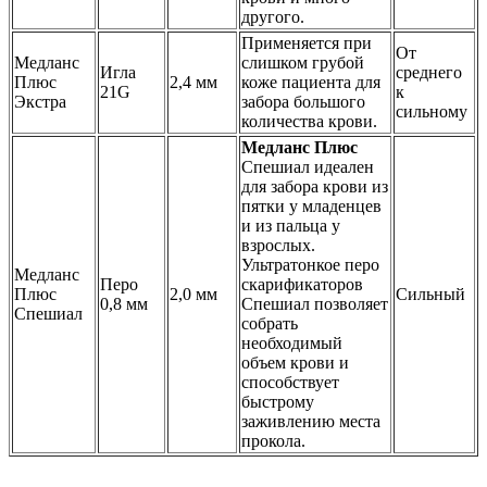
другого.
Применяется при
От
Медланс
слишком грубой
Игла
среднего
Плюс
2,4 мм
коже пациента для
21G
к
Экстра
забора большого
сильному
количества крови.
Медланс Плюс
Спешиал идеален
для забора крови из
пятки у младенцев
и из пальца у
взрослых.
Ультратонкое перо
Медланс
Перо
скарификаторов
Плюс
2,0 мм
Сильный
0,8 мм
Спешиал позволяет
Спешиал
собрать
необходимый
объем крови и
способствует
быстрому
заживлению места
прокола.