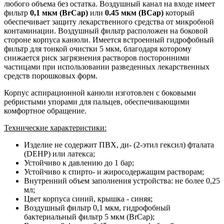
любого объема без остатка. Воздушный канал на входе имеет
фильтр
0,1 мкм (BrCap)
или
0.45 мкм (BCap)
который
обеспечивает защиту лекарственного средства от микробной
контаминации. Воздушный фильтр расположен на боковой
стороне корпуса канюли. Имеется встроенный гидрофобный
фильтр для тонкой очистки 5 мкм, благодаря которому
снижается риск загрязнения растворов посторонними
частицами при использовании разведенных лекарственных
средств порошковых форм.
Корпус аспирационной канюли изготовлен с боковыми
ребристыми упорами для пальцев, обеспечивающими
комфортное обращение.
Технические характеристики:
Изделие не содержит ПВХ, ди- (2-этил гексил) фталата
(DEHP) или латекса;
Устойчиво к давлению до 1 бар;
Устойчиво к спирто- и жиросодержащим растворам;
Внутренний объем заполнения устройства: не более 0,25
мл;
Цвет корпуса синий, крышка - синяя;
Воздушный фильтр 0,1 мкм, гидрофобный
бактериальный фильтр 5 мкм (BrCap);