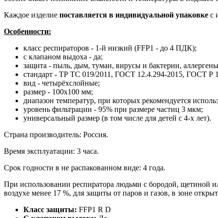
Каждое изделие
поставляется в индивидуальной упаковке
с 
Особенности:
класс респираторов - 1-й низкий (FFP1 - до 4 ПДК);
с клапаном выдоха - да;
защита - пыль, дым, туман, вирусы и бактерии, аллергены
стандарт - ТР ТС 019/2011, ГОСТ 12.4.294-2015, ГОСТ Р 1
вид - четырёхслойные;
размер - 100x100 мм;
диапазон температур, при которых рекомендуется использо
уровень фильтрации - 95% при размере частиц 3 мкм;
универсальный размер (в том числе для детей с 4-х лет).
Страна производитель: Россия.
Время эксплуатации: 3 часа.
Срок годности в не распакованном виде: 4 года.
При использовании респиратора людьми с бородой, щетиной ил
воздухе менее 17 %, для защиты от паров и газов, в зоне откры
Класс защиты:
FFP1 R D