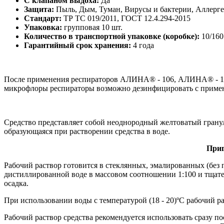
С клапаном выдоха:
Да
Защита:
Пыль, Дым, Туман, Вирусы и бактерии, Аллерг
Стандарт:
ТР ТС 019/2011, ГОСТ 12.4.294-2015
Упаковка:
групповая 10 шт.
Количество в транспортной упаковке (коробке):
10/160
Гарантийный срок хранения:
4 года
После применения респираторов АЛИНА® - 106, АЛИНА® - 11
микрофлоры респираторы возможно дезинфицировать с примен
Средство представляет собой неоднородный желтоватый грану
образующаяся при растворении средства в воде.
Приг
Рабочий раствор готовится в стеклянных, эмалированных (без 
дистиллированной воде в массовом соотношении 1:100 и тщател
осадка.
При использовании воды с температурой (18 - 20)ºС рабочий ра
Рабочий раствор средства рекомендуется использовать сразу по