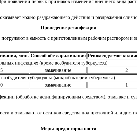
При появлении первых признаков изменения внешнего вида раств
 оказывает кожно-раздражающего действия и раздражения слизис
Проведение дезинфекции
 погружают в емкость с приготовленным рабочим раствором и з
ивания, мин.
Способ обеззараживания
Рекомендуемое колич
льных инфекциях (кроме возбудителя туберкулеза)
15
замачивание
2
возбудителя туберкулеза (микробактерии туберкулеза)
30
замачивание
1
фекции (обработке дезинфицирующим средством), отмывке и суш
ости и отмывают от остатков средства под проточной или дисти
.
Меры предосторожности