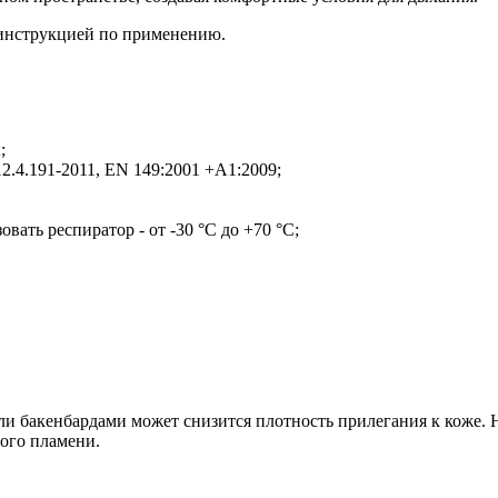
инструкцией по применению.
;
2.4.191-2011, EN 149:2001 +A1:2009;
вать респиратор - от -30 °C до +70 °C;
и бакенбардами может снизится плотность прилегания к коже. Н
того пламени.