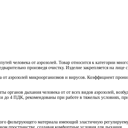
утей человека от аэрозолей. Товар относится к категории мно
редварительно произведя очистку. Изделие закрепляется на лице
а от аэрозолей микроорганизмов и вирусов. Коэффициент прони
ы органов дыхания человека от от всех видов аэрозолей, возб
 до 4 ПДК, рекомендованы при работе в тяжелых условиях, пр
ого фильтрующего материала имеющий эластичную регулируемую
ом пространстве, создавая комфортные условия для дыхания.